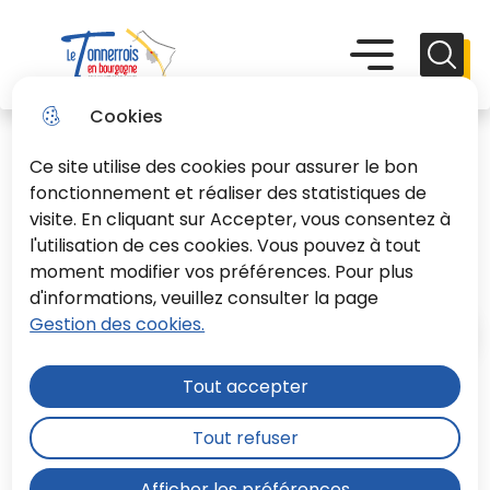
Aller
Aller au
Consulter
Aller à la
au
contenu
le plan du
recherche
Menu principal
Menu
Reche
menu
principal
site
Le Tonnerrois En Bourgogne
Cookies
Ce site utilise des cookies pour assurer le bon
fonctionnement et réaliser des statistiques de
visite. En cliquant sur Accepter, vous consentez à
l'utilisation de ces cookies. Vous pouvez à tout
Aides aux entreprises
moment modifier vos préférences. Pour plus
d'informations, veuillez consulter la page
Gestion des cookies.
Accueil
Tout accepter
La Communauté de Communes
Tout refuser
Le Tonnerrois en Bourgogne est en
zone France Ruralités
Afficher les préférences