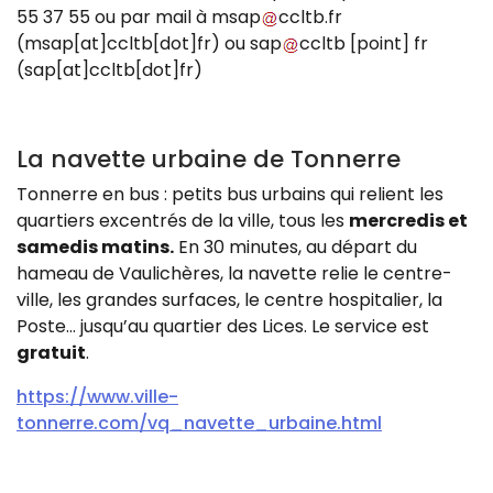
55 37 55 ou par mail à
msap
ccltb
.
fr
(msap[at]ccltb[dot]fr)
ou
sap
ccltb
[point]
fr
(sap[at]ccltb[dot]fr)
La navette urbaine de Tonnerre
Tonnerre en bus : petits bus urbains qui relient les
quartiers excentrés de la ville, tous les
mercredis et
samedis matins.
En 30 minutes, au départ du
hameau de Vaulichères, la navette relie le centre-
ville, les grandes surfaces, le centre hospitalier, la
Poste… jusqu’au quartier des Lices. Le service est
gratuit
.
https://www.ville-
tonnerre.com/vq_navette_urbaine.html