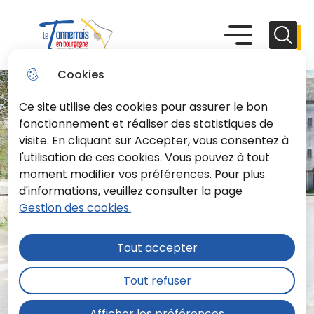
Aller
Aller au
Consulter
Aller à la
au
contenu
le plan du
recherche
Menu principal
Menu
Reche
menu
principal
site
Le Tonnerrois En Bourgogne
Cookies
Ce site utilise des cookies pour assurer le bon
fonctionnement et réaliser des statistiques de
visite. En cliquant sur Accepter, vous consentez à
l'utilisation de ces cookies. Vous pouvez à tout
moment modifier vos préférences. Pour plus
d'informations, veuillez consulter la page
Gestion des cookies.
Tout accepter
Tout refuser
Afficher les préférences