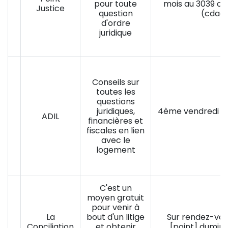
pour toute
mois au 3039 ou
Justice
question
(cdad-
d'ordre
juridique
Zoom sur l'image
Conseils sur
toutes les
questions
juridiques,
4ème vendredi d
ADIL
financières et
fiscales en lien
avec le
logement
Zoom sur l'image
C'est un
moyen gratuit
pour venir à
La
bout d'un litige
Sur rendez-vous
Conciliation
et obtenir
[point]
dumin