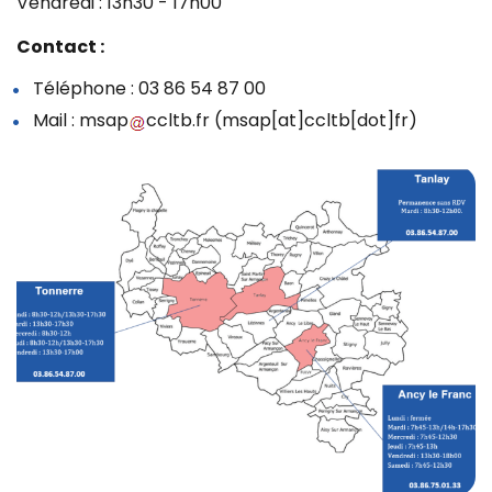
Vendredi : 13h30 - 17h00
Contact :
Téléphone : 03 86 54 87 00
Mail :
msap
ccltb
.
fr
(msap[at]ccltb[dot]fr)
Z