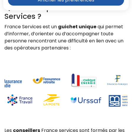
Qu’est-ce qu’une France
Services ?
France Services est un
guichet unique
qui permet
d’informer, d’orienter ou d’accompagner toute
personne rencontrant une difficulté en lien avec un
des opérateurs partenaires :
Z
Les
conseillers
France services sont formés par les