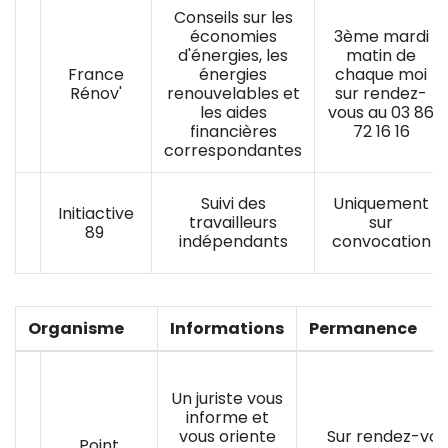
Conseils sur les
économies
3ème mardi
Zoom sur l'image
d'énergies, les
matin de
France
énergies
chaque moi
Rénov'
renouvelables et
sur rendez-
les aides
vous au 03 86
financières
72 16 16
correspondantes
Zoom sur l'image
Suivi des
Uniquement
Initiactive
travailleurs
sur
89
indépendants
convocation
Organisme
Informations
Permanence
Zoom sur l'image
Un juriste vous
informe et
vous oriente
Sur rendez-vou
Point