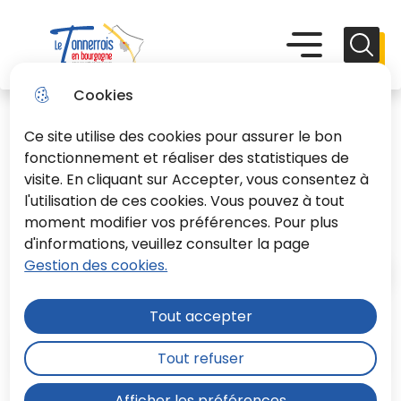
Aller
Aller au
Consulter
Aller à la
au
contenu
le plan du
recherche
Menu principal
Menu
Reche
menu
principal
site
Le Tonnerrois En Bourgogne
Cookies
Ce site utilise des cookies pour assurer le bon
fonctionnement et réaliser des statistiques de
visite. En cliquant sur Accepter, vous consentez à
l'utilisation de ces cookies. Vous pouvez à tout
Tonnerre
moment modifier vos préférences. Pour plus
d'informations, veuillez consulter la page
Gestion des cookies.
Accueil
Tout accepter
Sommaire
Tout refuser
Afficher les préférences