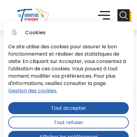
Aller
Aller au
Consulter
Aller à la
au
contenu
le plan du
recherche
Menu principal
Menu
Reche
menu
principal
site
Le Tonnerrois En Bourgogne
Cookies
Ce site utilise des cookies pour assurer le bon
fonctionnement et réaliser des statistiques de
visite. En cliquant sur Accepter, vous consentez à
l'utilisation de ces cookies. Vous pouvez à tout
Sites d'enseignement
moment modifier vos préférences. Pour plus
d'informations, veuillez consulter la page
Gestion des cookies.
Accueil
Tout accepter
2 sites d'enseignement vous sont
Tout refuser
proposés : Ancy le Franc et Tonnerre.
Afficher les préférences