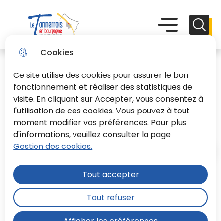
Aller
Aller au
Consulter
Aller à la
au
contenu
le plan du
recherche
Menu principal
Menu
Reche
menu
principal
site
Le Tonnerrois En Bourgogne
Cookies
Ce site utilise des cookies pour assurer le bon
fonctionnement et réaliser des statistiques de
visite. En cliquant sur Accepter, vous consentez à
l'utilisation de ces cookies. Vous pouvez à tout
Danse classique
moment modifier vos préférences. Pour plus
d'informations, veuillez consulter la page
Gestion des cookies.
Accueil
Tout accepter
La danse classique est un art
Tout refuser
chorégraphique complet. C'est une
discipline formatrice à plus d'un titre
Afficher les préférences