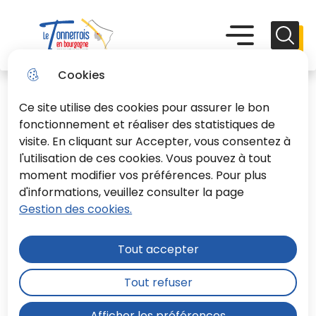
Aller
Aller au
Consulter
Aller à la
au
contenu
le plan du
recherche
Menu principal
Menu
Reche
menu
principal
site
Le Tonnerrois En Bourgogne
Cookies
Ce site utilise des cookies pour assurer le bon
fonctionnement et réaliser des statistiques de
visite. En cliquant sur Accepter, vous consentez à
l'utilisation de ces cookies. Vous pouvez à tout
moment modifier vos préférences. Pour plus
d'informations, veuillez consulter la page
Gestion des cookies.
Tout accepter
Tout refuser
Afficher les préférences