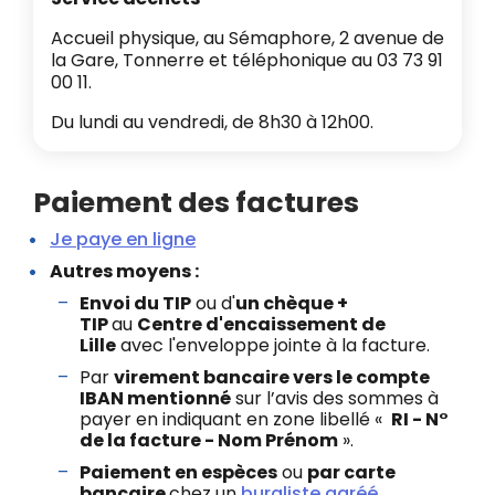
Accueil physique, au Sémaphore, 2 avenue de
la Gare, Tonnerre et téléphonique au 03 73 91
00 11.
Du lundi au vendredi, de 8h30 à 12h00.
Paiement des factures
Je paye en ligne
Autres moyens :
Envoi du TIP
ou d'
un chèque +
TIP
au
Centre d'encaissement de
Lille
avec l'enveloppe jointe à la facture.
Par
virement bancaire vers le compte
IBAN mentionné
sur l’avis des sommes à
payer en indiquant en zone libellé «
RI - N°
de la facture - Nom Prénom
».
Paiement en espèces
ou
par carte
bancaire
chez un
buraliste agréé