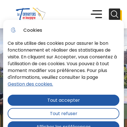
Aller
Aller au
Consulter
Aller à la
au
contenu
le plan du
recherche
Menu principal
Menu
Reche
menu
principal
site
Le Tonnerrois En Bourgogne
Cookies
Ce site utilise des cookies pour assurer le bon
fonctionnement et réaliser des statistiques de
visite. En cliquant sur Accepter, vous consentez à
l'utilisation de ces cookies. Vous pouvez à tout
moment modifier vos préférences. Pour plus
d'informations, veuillez consulter la page
Gestion des cookies.
Tout accepter
Tout refuser
Afficher les préférences