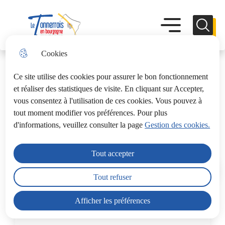
Aller
Aller au
Aller à la
Consulter le
au
contenu
recherche
plan du site
Menu principal
Menu
Recherc
menu
principal
Le Tonnerrois En Bourgogne
Cookies
Ce site utilise des cookies pour assurer le bon fonctionnement
et réaliser des statistiques de visite. En cliquant sur Accepter,
vous consentez à l'utilisation de ces cookies. Vous pouvez à
tout moment modifier vos préférences. Pour plus
Magazines Le Tonnerrois en
d'informations, veuillez consulter la page
Gestion des cookies.
Bourgogne
Tout accepter
Accueil
Tout refuser
Afficher les préférences
Moteur de recherche