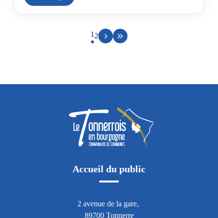
Page suivante
Aller à la dernière page
Page courante
1
Aller à la page 2
2
Accueil du public
2 avenue de la gare,
89700 Tonnerre