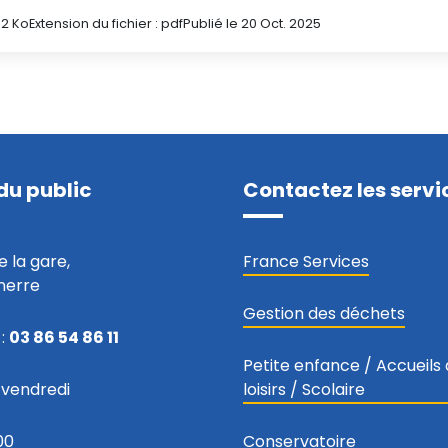
1.2 Ko
Extension du fichier : pdf
Publié le 20 Oct. 2025
du public
Contactez les servi
e la gare,
France Services
nerre
Gestion des déchets
:
03 86 54 86 11
Petite enfance / Accueils
u vendredi
loisirs / Scolaire
00
Conservatoire