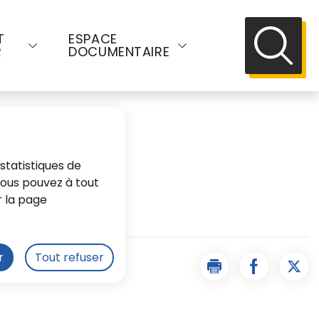
T
ESPACE
R
DOCUMENTAIRE
Recherch
statistiques de
 Vous pouvez à tout
r la page
r
Tout refuser
hapelle
Imprimer la page F
Partager l
Part