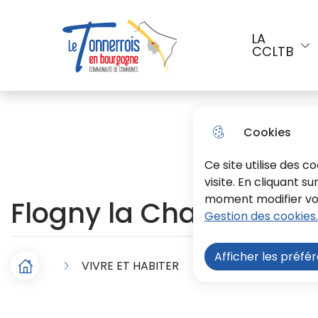
Aller au menu
Aller à la recherche
Aller a
LA
CCLTB
Menu principal
Le Tonnerrois En Bourgogne
Cookies
Ce site utilise des 
visite. En cliquant s
moment modifier vos 
Flogny la Chapelle
Gestion des cookies.
Afficher les préfé
VIVRE ET HABITER
Enfance, jeunesse
F
Accueil
i