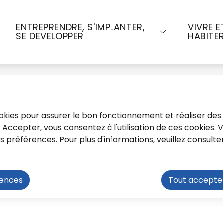
u contenu principal
Consulter le plan du site
ENTREPRENDRE, S'IMPLANTER,
VIVRE E
SE DEVELOPPER
HABITE
cookies pour assurer le bon fonctionnement et réaliser des 
ur Accepter, vous consentez à l'utilisation de ces cookies.
préférences. Pour plus d'informations, veuillez consulte
rences
Tout accepte
Accueil de loisirs
Secteur Nord
Flogny la C