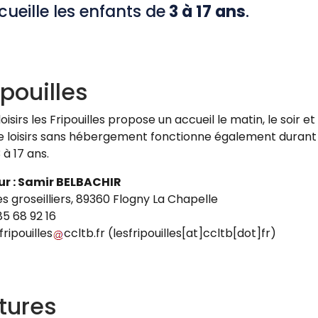
ccueille les enfants de
3 à 17 ans
.
ipouilles
loisirs les Fripouilles propose un accueil le matin, le soir 
e loisirs sans hébergement fonctionne également durant l
 à 17 ans.
ur : Samir BELBACHIR
es groseilliers, 89360 Flogny La Chapelle
85 68 92 16
fripouilles
ccltb
.
fr
(lesfripouilles[at]ccltb[dot]fr)
tures