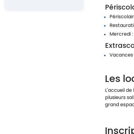
Périscol
Périscolai
Restaurati
Mercredi 
Extrasco
Vacances s
Les l
L'accueil de
plusieurs sa
grand espace
Inscri