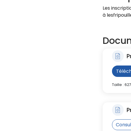
Les inscript
à
lesfripouil
Docum
P
Téléc
Taille : 62
P
Consul