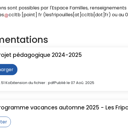
ions sont possibles par l'Espace Familles, renseignements
les
ccltb
[point]
fr
(
lesfripouilles[at]ccltb[dot]fr
)
ou au 0
entations
rojet pédagogique 2024-2025
harger
7.51 Ko
Extension du fichier : pdf
Publié le 07 Aoû. 2025
rogramme vacances automne 2025 - Les Fripou
ter