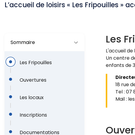
l
L’accueil de loisirs « Les Fripouilles » a
d
'
Les Fr
A
Sommaire
r
L'accueil de 
Un centre d
i
Les Fripouilles
enfants de 3
a
Directe
Ouvertures
n
18 rue d
Tel : 07 
e
Les locaux
Mail :
les
Inscriptions
Ouver
Documentations