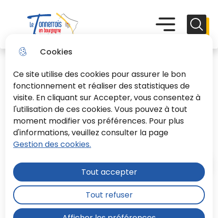
Aller
Aller au
Consulter
Aller à la
au
contenu
le plan du
recherche
Menu principal
Menu
Reche
menu
principal
site
Le Tonnerrois En Bourgogne
Cookies
Ce site utilise des cookies pour assurer le bon
fonctionnement et réaliser des statistiques de
visite. En cliquant sur Accepter, vous consentez à
l'utilisation de ces cookies. Vous pouvez à tout
Enseignement instrumental
moment modifier vos préférences. Pour plus
ou vocal
d'informations, veuillez consulter la page
Gestion des cookies.
Accueil
Tout accepter
Tout refuser
Le conservatoire organise un
Afficher les préférences