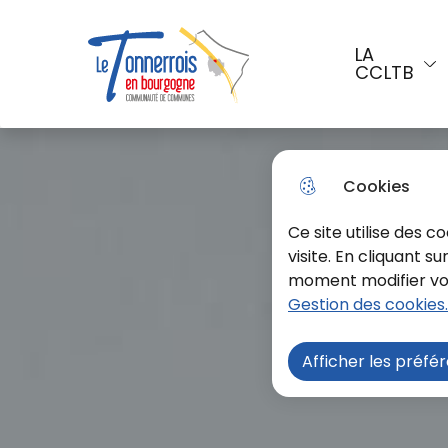
Aller au menu
Aller à la recherche
Aller a
LA
CCLTB
Menu principal
Le Tonnerrois En Bourgogne
Cookies
Ce site utilise des 
visite. En cliquant s
moment modifier vos 
Gestion des cookies.
Afficher les préfé