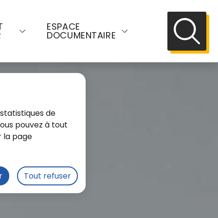
T
ESPACE
R
DOCUMENTAIRE
Recherch
statistiques de
 Vous pouvez à tout
r la page
r
Tout refuser