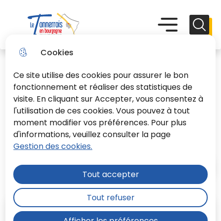
Aller
Aller au
Consulter
Aller à la
au
contenu
le plan du
recherche
Menu principal
Menu
Reche
menu
principal
site
Le Tonnerrois En Bourgogne
Cookies
Ce site utilise des cookies pour assurer le bon
fonctionnement et réaliser des statistiques de
visite. En cliquant sur Accepter, vous consentez à
l'utilisation de ces cookies. Vous pouvez à tout
Syndicat des Eaux du
moment modifier vos préférences. Pour plus
Tonnerrois
d'informations, veuillez consulter la page
Gestion des cookies.
Accueil
Tout accepter
Tout refuser
Afficher les préférences