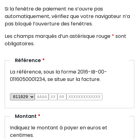
Une fois complétées, vous serez dirigé vers une page s
Si la fenêtre de paiement ne s’ouvre pas
automatiquement, vérifiez que votre navigateur n’a
pas bloqué l’ouverture des fenêtres.
Les champs marqués d’un astérisque rouge
*
sont
obligatoires.
Référence
*
Tous les champs de cette section sont obligatoires.
La référence, sous la forme 2016-IB-00-
0116050001234, se situe sur la facture.
Identifiant de collectivité
Année
ROLREC
ROLDEB
ROLDET
Montant
*
Tous les champs de cette section sont obligatoires.
Indiquez le montant à payer en euros et
centimes.