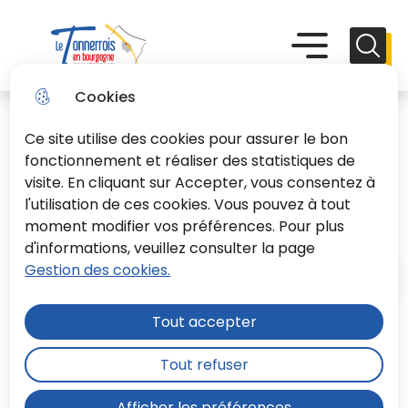
Aller
Aller au
Consulter
Aller à la
au
contenu
le plan du
recherche
Menu principal
Menu
Reche
menu
principal
site
Le Tonnerrois En Bourgogne
Cookies
Ce site utilise des cookies pour assurer le bon
fonctionnement et réaliser des statistiques de
visite. En cliquant sur Accepter, vous consentez à
l'utilisation de ces cookies. Vous pouvez à tout
Titres payables par internet
moment modifier vos préférences. Pour plus
d'informations, veuillez consulter la page
Gestion des cookies.
Accueil
Tout accepter
Paiement en ligne sécurisé, par carte
Tout refuser
bancaire
Afficher les préférences